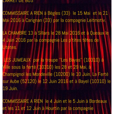
L'ARRET DE BUS
COMMISSAIRE A RIEN à Bègles (33) le 15 Mai et le 21
Mai 2016 à Carignan (33) par la compagnie Leitmotiv.
LA CHAMBRE 13 à Sillars le 28 Mai 2016 et à Queaux le
4 Juin 2016 par la compagnie Les p'tites têtes de
Litotes.
LES JUMEAUX par la troupe ''Les Bayas'' (10310) à
Ville sous la ferté (10310) les 28 et 29 Mai, à
Champignol les Mondeville (10200) le 10 Juin, La Ferté
sur Aube (52120) le 12 Juin 2016 et à Bayel (10310) le
19 Juin.
COMMISSAIRE A RIEN le 4 Juin et le 5 Juin à Bordeaux
et les 11 et 12 Juin à Hourtin par la compagnie