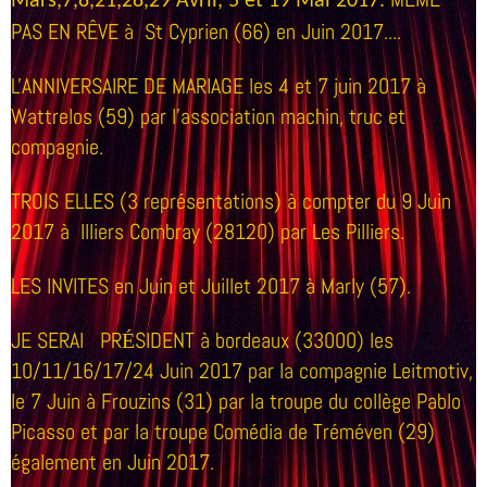
Mars,7,8,21,28,29 Avril, 5 et 19 Mai 2017.
PAS EN RÊVE à St Cyprien (66) en Juin 2017....
L'ANNIVERSAIRE DE MARIAGE les 4 et 7 juin 2017 à
Wattrelos (59) par l'association machin, truc et
compagnie.
TROIS ELLES (3 représentations) à compter du 9 Juin
2017 à Illiers Combray (28120) par Les Pilliers.
LES INVITES en Juin et Juillet 2017 à Marly (57).
JE SERAI PR
SIDENT à bordeaux (33000) les
É
10/11/16/17/24 Juin 2017 par la compagnie Leitmotiv,
le 7 Juin à Frouzins (31) par la troupe du collège Pablo
Picasso et par la troupe Comédia de Tréméven (29)
également en Juin 2017.