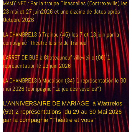
MAMY NET : Par la troupe Didascalies (Contrexeville) les
23 mai et 27 juin2026 et une dizaine de dates après
Octobre 2026
LA CHAMBRE13
à Trainou (45) les 7 et 13 juin par la
compagnie ''théâtre loisirs de Trainou''
L'ARRET DE BUS
à Chateauneuf villevieille (06) 1
représentation le 13 juin 2026
LA CHAMBRE13
à Mudaison (34) 1 représentation le 30
mai 2026 (compagnie ''Le jeu des voyelles'')
L'ANNIVERSAIRE DE MARIAGE
à Wattrelos
(59) 2 représentations du 29 au 30 Mai 2026
par la compagnie ''Théâtre et vous''