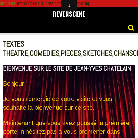
annuaire
http://guide.01crea.com/faire-liens.php
REVENSCENE
TEXTES
THEATRE,COMEDIES,PIECES,SKETCHES,CHANSO
BIENVENUE SUR LE SITE DE JEAN-YVES CHATELAIN
Bonjour
Je vous remercie de votre visite et vous
souhaite la bienvenue sur ce site.
Maintenant que vous avez poussé la première
porte, n'hésitez pas à vous promener dans