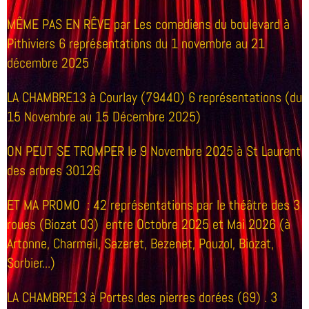
MÊME PAS EN RÊVE par Les comediens du boulevard à
Pithiviers 6 représentations du 1 novembre au 21
décembre 2025
LA CHAMBRE13
à Courlay (79440) 6 représentations (du
15 Novembre au 15 Décembre 2025)
ON PEUT SE TROMPER le 9 Novembre 2025 à St Laurent
des arbres 30126
ET MA PROMO : 42 représentations par le théâtre des 3
roues (Biozat 03) entre Octobre 2025 et Mai 2026 (à
Artonne, Charmeil, Sazeret, Bezenet, Pouzol, Biozat,
Sorbier...)
LA CHAMBRE13
à Portes des pierres dorées (69) . 3