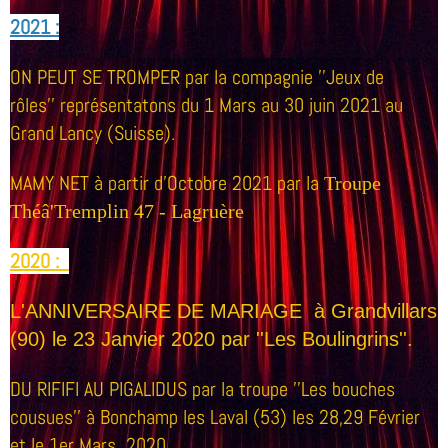
2021 :
ON PEUT SE TROMPER par la compagnie ''Jeux de
rôles'' représentatons du 1 Mars au 30 juin 2021 au
Grand Lancy (Suisse).
MAMY NET à partir d'Octobre 2021 par la
Troupe
Théâ'Tremplin
47 - Lagruère
2020 :
L'ANNIVERSAIRE DE MARIAGE
à Grandvillars
(90) le 23 Janvier 2020 par ''Les Boulingrins'
'.
DU RIFIFI AU PIGALIDUS par la troupe ''Les bouches
cousues'' à Bonchamp les Laval (53) les 28,29 Février
et le 1er Mars 2020.