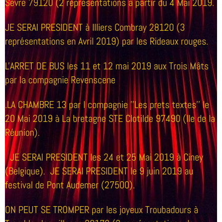
Sèvre 79120 (2 représentations à partir du 4 Mai 2019.
JE SERAI PRESIDENT à Illiers Combray 28120 (3
représentations en Avril 2019) par les Rideaux rouges.
L'ARRET DE BUS les 11 et 12 mai 2019 aux Trois Mâts
par la compagnie Revenscene
.LA CHAMBRE 13 par l compagnie ''Les prets textes'' le
20 Mai 2019 à La bretagne STE Clotilde 97490 (Ile de la
Réunion).
JE SERAI PRESIDENT les 24 et 25 Mai 2019 à Ciney
(Belgique). JE SERAI PRESIDENT le 9 juin 2019 au
festival de Pont Audemer (27500).
ON PEUT SE TROMPER par les joyeux Troubadours à