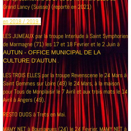
Grand Lancy (Suisse) (reporté en 2021)
en 2018 / 2019 :
LES JUMEAUX par la troupe Interlude à Saint Symphorien
de Marmagne (71) les 17 et 18 Fevrier et le 2 Juin à
AUTUN - OFFICE MUNICIPAL DE LA
.
CULTURE
D'AUTUN
LES TROIS ELLES par la troupe Revenscene le 24 Mars à
Saint Gemmes sur Loire (49) le 24 Mars, à la maison
pour Tous de Monplaisir le 7 Avril et aux trois mats le 14
Avril à Angers (49).
RESTO DUOS à Trets en Mai.
MAMY NET à Bouniagues (24) le 24 Fevrier. MAMY NET à