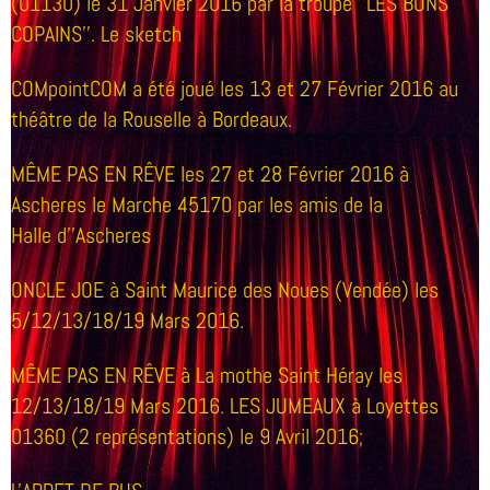
(01130) le 31 Janvier 2016 par la troupe ''LES BONS
COPAINS''. Le sketch
COMpointCOM a été joué les 13 et 27 Février 2016 au
théâtre de la Rouselle à Bordeaux.
MÊME PAS EN RÊVE les 27 et 28 Février 2016 à
Ascheres le Marche 45170 par les amis de la
Halle d''Ascheres
ONCLE JOE à Saint Maurice des Noues (Vendée) les
5/12/13/18/19 Mars 2016.
MÊME PAS EN RÊVE à La mothe Saint Héray les
12/13/18/19 Mars 2016. LES JUMEAUX à Loyettes
01360 (2 représentations) le 9 Avril 2016;