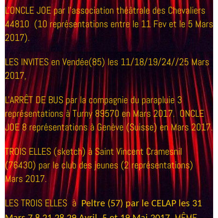
L'ONCLE JOE par l'association théâtrale des Chevaliers
44810 (10 représentations entre le 11 Fev et le 5 Mars
2017).
LES INVITES en Vendée(85) les 11/18/19/24//25 Mars
2017,
L'ARRÊT DE BUS par la compagnie du parapluie 3
représentations à Turny 89570 en Mars 2017. ONCLE
JOE 8 représentations à Genève (Suisse) en Mars 2017.
TROIS ELLES (sketch) à Saint Vincent Cramesnil
(76430) par le club des jeunes (2 représentations)
Mars 2017.
LES TROIS ELLES à
Peltre (57) par le CELAP les 31
MÊME