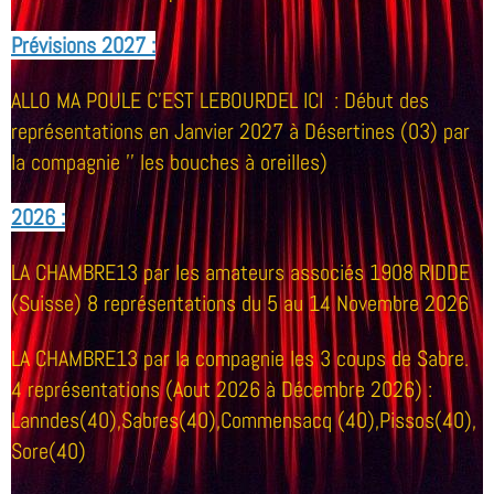
Prévisions 2027 :
ALLO MA POULE C'EST LEBOURDEL ICI : Début des
représentations en Janvier 2027 à Désertines (03) par
la compagnie '' les bouches à oreilles)
2026 :
LA CHAMBRE13
par les amateurs associés 1908 RIDDE
(Suisse) 8 représentations du 5 au 14 Novembre 2026
LA CHAMBRE13
par la compagnie les 3 coups de Sabre.
4 représentations (Aout 2026 à Décembre 2026) :
Lanndes(40),Sabres(40),Commensacq (40),Pissos(40),
Sore(40)