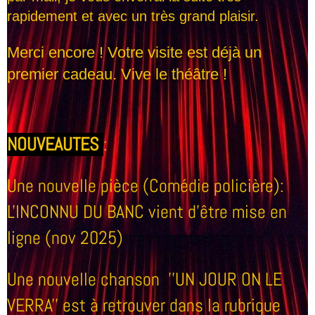
rapidement et avec un très grand plaisir.
Merci encore ! Votre visite est déjà un
premier cadeau. Vive le théâtre !
NOUVEAUTES
:
Une nouvelle pièce (Comédie policière):
L'INCONNU DU BANC vient d'être mise en
ligne (nov 2025)
Une nouvelle chanson ''UN JOUR ON LE
VERRA'' est à retrouver dans la rubrique