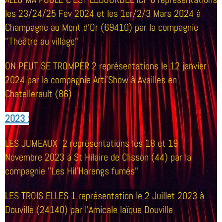
les 23/24/25 Fev 2024 et les 1er/2/3 Mars 2024 à
Champagne au Mont d'Or (69410) par la compagnie
''Théâtre au village''
ON PEUT SE TROMPER 2 représentations le 12 janvier
2024 par la compagnie Arti'Show à Availles en
Chatellerault (86)
2023 :
LES JUMEAUX
2 représentations les 18 et 19
Novembre 2023 à St Hilaire de Clisson (44) par la
compagnie ''Les Hil'Harengs fumés''
LES TROIS ELLES
1 représentation le 2 Juillet 2023 à
Douville (24140) par l'Amicale laïque Douville