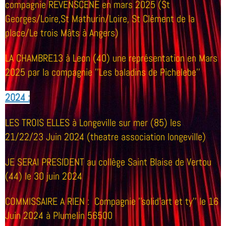
compagnie REVENSCENE en mars 2025 (St
Georges/Loire,St Mathurin/Loire, St Clément de la
place/Le trois Mâts à Angers)
LA CHAMBRE13
à Leon (40) une représentation en Mars
2025 par la compagnie ''Les baladins de Pichelebe''
2024 :
LES TROIS ELLES à Longeville sur mer (85) les
21/22/23 Juin 2024 (theatre association longeville)
JE SERAI PRESIDENT au collège Saint Blaise de Vertou
(44) le 30 juin 2024
COMMISSAIRE A RIEN :
Compagnie ''solid'art et ty'' le 16
Juin 2024 à Plumelin 56500