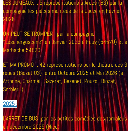
LES JUMEAUX
: 5
représentations à Ardes (63) par la
compagnie les pièces montées de la Couze en Février
2026
ON PEUT SE TROMPER par la compagnie
''Lesenerguscene'' en Janvier 2026 à Foug (54570) et à
Marbache 54820
ET MA PROMO : 42 représentations par le théâtre des 3
roues (Biozat 03) entre Octobre 2025 et Mai 2026 (à
Artonne, Charmeil, Sazeret, Bezenet, Pouzol, Biozat,
Sorbier...)
2025 :
L'ARRET DE BUS par les petites comédies des tamalous
en décembre 2025 (Nice)