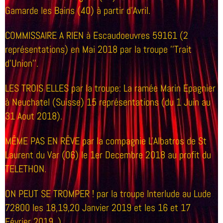
Gamarde les Bains (40) à partir d'Avril.
COMMISSAIRE A RIEN à Escaudoeuvres 59161 (2
représentations) en Mai 2018 par la troupe ''Trait
d'Union''.
LES TROIS ELLES par la troupe: La ramée Marin Epagnier
à Neuchatel (Suisse) 15 représentations (du 1 Juin au
31 Aout 2018).
MÊME PAS EN RÊVE par la compagnie L'Albatros de St
Laurent du Var (06) le 1er Decembre 2018 au profit du
TELETHON.
ON PEUT SE TROMPER ! par la troupe Interlude au Lude
72800 les 18,19,20 Janvier 2019 et les 16 et 17
Février 2019. ).