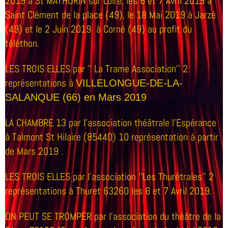
2019 à St MATHURIN sur Loire, les 6 et 7 Avril 2019 à
Saint Clément de la place (49), le 18 Mai 2019 à Jarzé
(49) et le 2 Juin 2019 à Corné (49) au profit du
téléthon.
LES TROIS ELLES par '' La Trame Association'' 2
représentations à
VILLELONGUE-DE-LA-
SALANQUE (66) en Mars 2019
LA CHAMBRE 13 par l'association théâtrale l'Espérance
à Talmont St Hilaire (85440) 10 représentation à partir
de Mars 2019 .
LES TROIS ELLES par l'association ''Les Thurétrales'' 2
représentations à Thuret 63260 les 6 et 7 Avril 2019.
ON PEUT SE TROMPER par l'association du théâtre de la