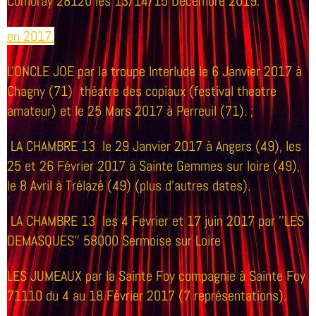
Combray 28120 les 13/14/15 Decembre 2019.
en 2017:
L'ONCLE JOE par la troupe Interlude le 6 Janvier 2017 à
Chagny (71) théatre des copiaux (festival theatre
amateur) et le 25 Mars 2017 à Perreuil (71). ;
LA CHAMBRE 13 le 29 Janvier 2017 à Angers (49), les
25 et 26 Février 2017 à Sainte Gemmes sur loire (49),
le 8 Avril à Trélazé (49) (plus d'autres dates).
LA CHAMBRE 13 les 4 Fevrier et 17 juin 2017 par ''LES
DEMASQUES'' 58000 Sermoise sur Loire
LES JUMEAUX par la Sainte Foy compagnie à Sainte Foy
71110 du 4 au 18 Février 2017 (7 représentations).