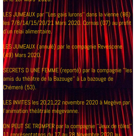
LES JUMEAUX par ''Les gais lurons'' dans la vienne (86)
les 7/8/14/15/20/21 Mars 2020. Cornas (07) au profit
d'un relai alimentaire.
LES JUMEAUX (annulé) par le compagnie Revescene
(49) Mars 2020.
SECRETS D UNE FEMME (reporté) par la compagnie ''les
amis du théâtre de la Bazouge'' à La bazouge de
Chémeré (53).
LES INVITES les 20,21,22 novembre 2020 à Megève par
l'animation théâtrale mégevanne.
ON PEUT SE TROMPER par la compagnie ''Jeux de rôles''
11 représentatons du 17 au 28 Novembre 2020 au