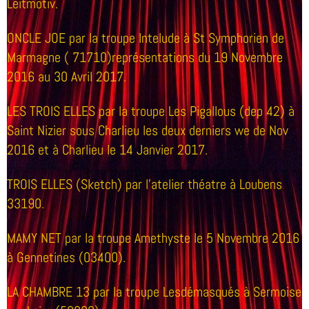
Leitmotiv.
ONCLE JOE par la troupe Intelude à St Symphorien de
Marmagne ( 71710)représentations du 19 Novembre
2016 au 30 Avril 2017.
LES TROIS ELLES par la troupe Les Pigallous (dep 42) à
Saint Nizier sous Charlieu les deux derniers we de Nov
2016 et à Charlieu le 14 Janvier 2017.
TROIS ELLES (Sketch) par l'atelier théatre à Loubens
33190.
MAMY NET par la troupe Amethyste le 5 Novembre 2016
à Gennetines (03400).
LA CHAMBRE 13 par la troupe Lesdémasqués à Sermoise