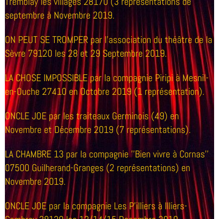
Tremblay les villages 28170 (3 représentations de
septembre à Novembre 2019.
ON PEUT SE TROMPER par l'association du théâtre de la
Sèvre 79120 les 28 et 29 Septembre 2019.
LA CHOSE IMPOSSIBLE par la compagnie Piripi à Mesnil-
en-Ouche 27410 en Octobre 2019 (1 représentation).
ONCLE JOE par les traiteaux Germinois (49) en
Novembre et Décembre 2019 (7 représentations).
LA CHAMBRE 13 par la compagnie ''Bien vivre à Cornas''
07500 Guilherand-Granges (2 représentations) en
Novembre 2019.
ONCLE JOE par la compagnie Les P'illiers à Illiers-