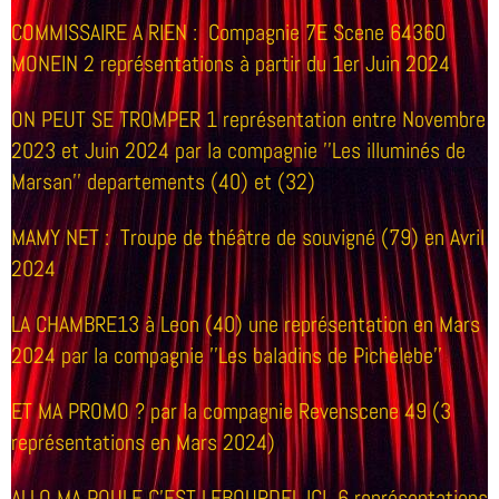
COMMISSAIRE A RIEN :
Compagnie 7E Scene 64360
MONEIN 2 représentations à partir du 1er Juin 2024
ON PEUT SE TROMPER 1 représentation entre Novembre
2023 et Juin 2024 par la compagnie ''Les illuminés de
Marsan'' departements (40) et (32)
MAMY NET :
Troupe de théâtre de souvigné (79) en Avril
2024
LA CHAMBRE13
à Leon (40) une représentation en Mars
2024 par la compagnie ''Les baladins de Pichelebe''
ET MA PROMO ? par la compagnie Revenscene 49 (3
représentations en Mars 2024)
ALLO MA POULE C'EST LEBOURDEL ICI 6 représentations