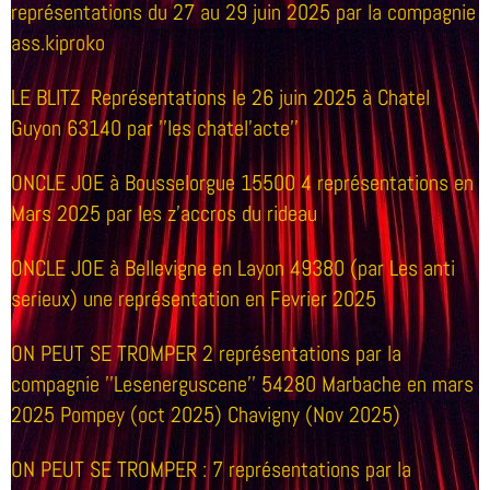
représentations du 27 au 29 juin 2025 par la compagnie
ass.kiproko
LE BLITZ Représentations le 26 juin 2025 à Chatel
Guyon 63140 par ''les chatel'acte''
ONCLE JOE à Bousselorgue 15500 4 représentations en
Mars 2025 par les z'accros du rideau
ONCLE JOE à Bellevigne en Layon 49380 (par Les anti
serieux) une représentation en Fevrier 2025
ON PEUT SE TROMPER 2 représentations par la
compagnie ''Lesenerguscene'' 54280 Marbache en mars
2025 Pompey (oct 2025) Chavigny (Nov 2025)
ON PEUT SE TROMPER : 7 représentations par la