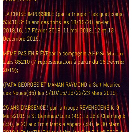
LA CHOSE IMPOSSIBLE (par la troupe '' les quat'coins
53410 St Ouens des toits les 18/19/20 janvier
2019,16, 17 Février 2019, 11 mai 2019, 12 et 13
Decembre 2019.
MÊME PAS EN R
ÊVEpar la compagnie
AEP St Martin
Lars 85210 (7 représentation à partir du 16 Février
2019);
(PAPA GEORGES ET MAMAN RAYMOND à Sait Maurice
des Noues(85) les 9/10/15/16/22/23 Mars 2019;
25 ANS D'ABSENCE ! par la troupe REVENSCENE le 9
Mars2019 à St Gemmes/Loire (49), le 16 à Champigné
(49), le 23 aux Trois Mats à Angers (49), le 30 Mars