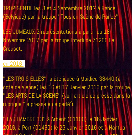
TROP GENTIL les 3 et 4 Septembre 2017 à Rance
(Belgique) par la troupe ''Tous en Scène de Rance''.
LES JUMEAUX
2 représentations à partir du 18
Novembre 2017 par la troupe Interlude 71200 Le
Creusot.
en 2016
:
''LES TROIS ELLES'' a été jouée à Moidieu 38440 (à
coté de Vienne) les 16 et 17 Janvier 2016 par la troupe
''LES ARTS DE LA SCENE'' (voir article de presse dans la
rubrique ''la presse en a parlé').
'' LA CHAMBRE 13'' à Arbent (01100) le 16 Janvier
2016, à Port (01460) le 23 Janvier 2016 et à Nantua