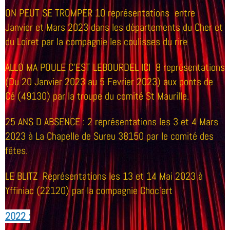
ON PEUT SE TROMPER
10 représentations entre
Janvier et Mars 2023 dans les départements du Cher et
du Loiret par la compagnie les coulisses du rire
ALLO MA POULE C'EST LEBOURDEL ICI
8 représentations
(Du 20 Janvier 2023 au 5 Fevrier 2023) aux ponts de
Cé (49130) par la troupe du comité St Maurille.
25 ANS D ABSENCE
: 2 représentations les 3 et 4 Mars
2023 à La Chapelle de Sureu 38150 par le comité des
fêtes.
LE BLITZ Représentations les 13 et 14 Mai 2023 à
Yffiniac (22120) par la compagnie Choc'art
2022 :